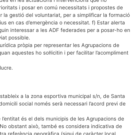
ioritats i posar en comú necessitats i propostes de
 la gestió del voluntariat, per a simplificar la formació
ctius en cas d’emergència o necessitat. f) Estar alerta
guin interessar a les ADF federades per a posar-ho en
iat possible.
jurídica pròpia per representar les Agrupacions de
n aquestes ho sol·licitin i per facilitar l’acompliment
lucre.
estableix a la zona esportiva municipal s/n, de Santa
l domicili social només serà necessari l’acord previ de
de l’entitat és el dels municipis de les Agrupacions de
No obstant això, també es considera indicativa de
ltra referència geogràfica (sigui de caràcter local,