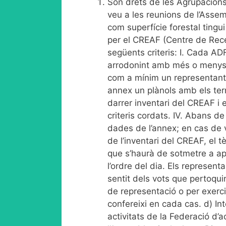
Són drets de les Agrupacions
veu a les reunions de l’Asse
com superfície forestal tingui
per el CREAF (Centre de Rece
següents criteris: I. Cada AD
arrodonint amb més o menys a
com a mínim un representant i
annex un plànols amb els terr
darrer inventari del CREAF i e
criteris cordats. IV. Abans 
dades de l’annex; en cas de
de l’inventari del CREAF, el t
que s’haurà de sotmetre a ap
l’ordre del dia. Els represen
sentit dels vots que pertoquin 
de representació o per exercir
confereixi en cada cas. d) Inte
activitats de la Federació d’