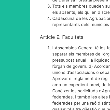
de Defensa Forestal present
Tots els membres queden subj
els absents, els qui en discr
Cadascuna de les Agrupacions
representants dels municipis
Article 9. Facultats
L’Assemblea General té les fac
separar els membres de l’òrgan
pressupost anual i la liquida
l’òrgan de govern. d) Acordar 
unions d’associacions o separar
Aprovar el reglament de règim 
amb un expedient previ, de l
Conèixer les sol·licituds d’A
federades, i també les altes 
federades per una raó distinta
qualsevol altra qüestió que n