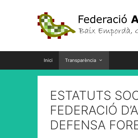
Vés
al
contingut
Inici
Transparència
ESTATUTS SOC
FEDERACIÓ D’
DEFENSA FORE