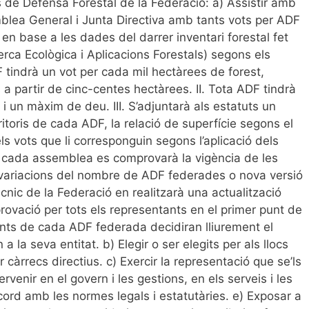
 de Defensa Forestal de la Federació: a) Assistir amb
mblea General i Junta Directiva amb tants vots per ADF
 en base a les dades del darrer inventari forestal fet
rca Ecològica i Aplicacions Forestals) segons els
F tindrà un vot per cada mil hectàrees de forest,
 partir de cinc-centes hectàrees. II. Tota ADF tindrà
 un màxim de deu. III. S’adjuntarà als estatuts un
itoris de cada ADF, la relació de superfície segons el
ls vots que li corresponguin segons l’aplicació dels
de cada assemblea es comprovarà la vigència de les
 variacions del nombre de ADF federades o nova versió
ècnic de la Federació en realitzarà una actualització
rovació per tots els representants en el primer punt de
tants de cada ADF federada decidiran lliurement el
a la seva entitat. b) Elegir o ser elegits per als llocs
 càrrecs directius. c) Exercir la representació que se’ls
rvenir en el govern i les gestions, en els serveis i les
acord amb les normes legals i estatutàries. e) Exposar a