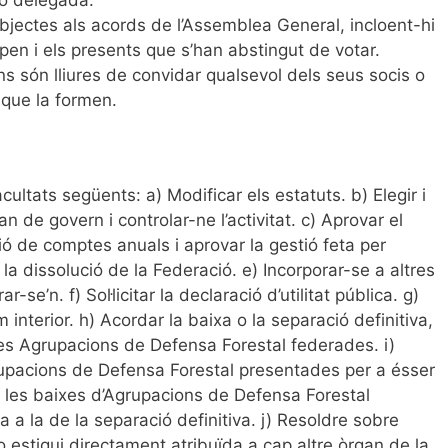
 o delegada.
ectes als acords de l’Assemblea General, incloent-hi
epen i els presents que s’han abstingut de votar.
 són lliures de convidar qualsevol dels seus socis o
 que la formen.
ultats següents: a) Modificar els estatuts. b) Elegir i
 de govern i controlar-ne l’activitat. c) Aprovar el
ció de comptes anuals i aprovar la gestió feta per
la dissolució de la Federació. e) Incorporar-se a altres
-se’n. f) Sol·licitar la declaració d’utilitat pública. g)
interior. h) Acordar la baixa o la separació definitiva,
es Agrupacions de Defensa Forestal federades. i)
grupacions de Defensa Forestal presentades per a ésser
i les baixes d’Agrupacions de Defensa Forestal
 a la de la separació definitiva. j) Resoldre sobre
o estigui directament atribuïda a cap altre òrgan de la