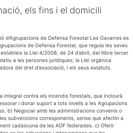
ció, els fins i el domicili
ó d’Agrupacions de Defensa Forestal Les Gavarres es
Agrupacions de Defensa Forestal, que regula les seves
stableix la Llei 4/2008, de 24 d’abril, del llibre tercer
elatiu a les persones jurídiques; la Llei orgànica
dora del dret d’associació, i els seus estatuts.
ita integral contra els incendis forestals, que inclourà
ssorar i donar suport a tots nivells a les Agrupacions
s. b) Negociar amb les administracions convenis o
i les subvencions corresponents, sense que afectin a
lment cadascuna de les ADF federades. c) Oferir
des en les actuacions i intervencions que ho