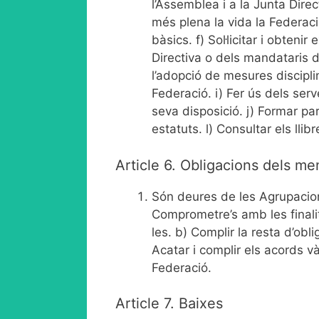
l’Assemblea i a la Junta Direc
més plena la vida la Federació
bàsics. f) Sol·licitar i obteni
Directiva o dels mandataris d
l’adopció de mesures disciplin
Federació. i) Fer ús dels serv
seva disposició. j) Formar pa
estatuts. l) Consultar els llib
Article 6. Obligacions dels m
Són deures de les Agrupacion
Comprometre’s amb les finalit
les. b) Complir la resta d’obl
Acatar i complir els acords 
Federació.
Article 7. Baixes